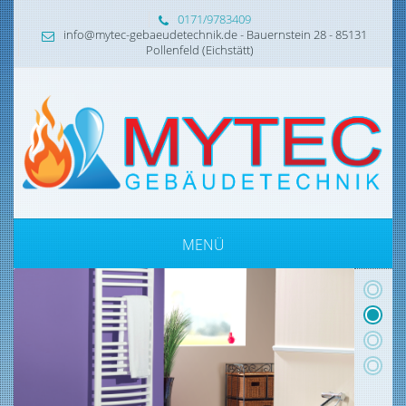
0171/9783409
info@mytec-gebaeudetechnik.de - Bauernstein 28 - 85131
Pollenfeld (Eichstätt)
MENÜ
1
2
3
4