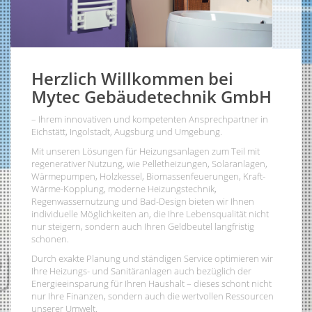
Herzlich Willkommen bei
Mytec Gebäudetechnik GmbH
– Ihrem innovativen und kompetenten Ansprechpartner in
Eichstätt, Ingolstadt, Augsburg und Umgebung.
Mit unseren Lösungen für Heizungsanlagen zum Teil mit
regenerativer Nutzung, wie Pelletheizungen, Solaranlagen,
Wärmepumpen, Holzkessel, Biomassenfeuerungen, Kraft-
Wärme-Kopplung, moderne Heizungstechnik,
Regenwassernutzung und Bad-Design bieten wir Ihnen
individuelle Möglichkeiten an, die Ihre Lebensqualität nicht
nur steigern, sondern auch Ihren Geldbeutel langfristig
schonen.
Durch exakte Planung und ständigen Service optimieren wir
Ihre Heizungs- und Sanitäranlagen auch bezüglich der
Energieeinsparung für Ihren Haushalt – dieses schont nicht
nur Ihre Finanzen, sondern auch die wertvollen Ressourcen
unserer Umwelt.